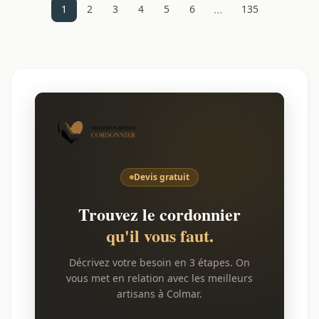
…
1
2
3
4
5
6
135
Devis gratuit
Trouvez le cordonnier
qu'il vous faut.
Décrivez votre besoin en 3 étapes. On
vous met en relation avec les meilleurs
artisans à Colmar.