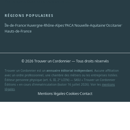
Pas de spam. Désabonnement en un clic.
RÉGIONS POPULAIRES
·
·
·
·
·
Île-de-France
Auvergne-Rhône-Alpes
PACA
Nouvelle-Aquitaine
Occitanie
Hauts-de-France
© 2026 Trouver un Cordonnier — Tous droits réservés
Trouver un Cordonnier est un
annuaire éditorial indépendant
. Aucune affiliation
avec un ordre professionnel, une chambre des métiers ou les entreprises listées.
Éditeur personne physique (art. 6, III, 2° LCEN) — SASU « Trouver un Cordonnier
Éditions » en cours d'immatriculation (butoir 16 juillet 2026). Voir les
mentions
légales
.
Mentions légales
·
Cookies
·
Contact