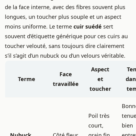
de la face interne, avec des fibres souvent plus
longues, un toucher plus souple et un aspect
moins uniforme. Le terme
cuir suédé
sert
souvent d’étiquette générique pour ces cuirs au
toucher velouté, sans toujours dire clairement
s’il s’agit d’un nubuck ou d’un velours véritable.
Aspect
Te
Face
Terme
et
dan
travaillée
toucher
te
Bonn
Poil très
tenue
court,
bien
Nubuck
Côté fleur
grain fin,
entre