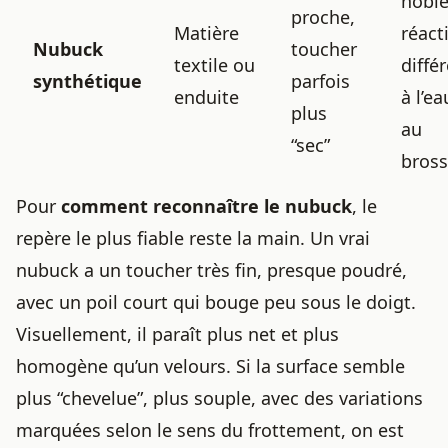
noble
proche,
Matière
réact
Nubuck
toucher
textile ou
diffé
synthétique
parfois
enduite
à l’ea
plus
au
“sec”
bros
Pour
comment reconnaître le nubuck
, le
repère le plus fiable reste la main. Un vrai
nubuck a un toucher très fin, presque poudré,
avec un poil court qui bouge peu sous le doigt.
Visuellement, il paraît plus net et plus
homogène qu’un velours. Si la surface semble
plus “chevelue”, plus souple, avec des variations
marquées selon le sens du frottement, on est