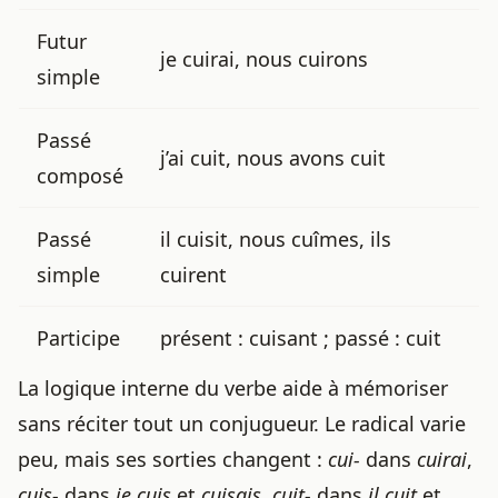
Futur
je cuirai, nous cuirons
simple
Passé
j’ai cuit, nous avons cuit
composé
Passé
il cuisit, nous cuîmes, ils
simple
cuirent
Participe
présent : cuisant ; passé : cuit
La logique interne du verbe aide à mémoriser
sans réciter tout un conjugueur. Le radical varie
peu, mais ses sorties changent :
cui-
dans
cuirai
,
cuis-
dans
je cuis
et
cuisais
,
cuit-
dans
il cuit
et