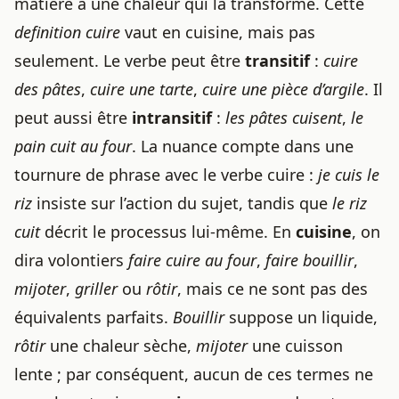
matière à une chaleur qui la transforme. Cette
definition cuire
vaut en cuisine, mais pas
seulement. Le verbe peut être
transitif
:
cuire
des pâtes
,
cuire une tarte
,
cuire une pièce d’argile
. Il
peut aussi être
intransitif
:
les pâtes cuisent
,
le
pain cuit au four
. La nuance compte dans une
tournure de phrase avec le verbe cuire :
je cuis le
riz
insiste sur l’action du sujet, tandis que
le riz
cuit
décrit le processus lui-même. En
cuisine
, on
dira volontiers
faire cuire au four
,
faire bouillir
,
mijoter
,
griller
ou
rôtir
, mais ce ne sont pas des
équivalents parfaits.
Bouillir
suppose un liquide,
rôtir
une chaleur sèche,
mijoter
une cuisson
lente ; par conséquent, aucun de ces termes ne