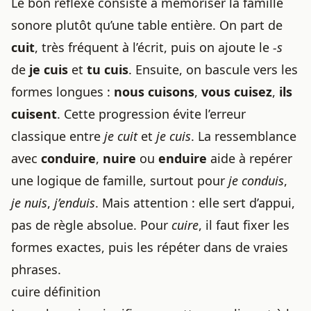
Le bon réflexe consiste à mémoriser la famille
sonore plutôt qu’une table entière. On part de
cuit
, très fréquent à l’écrit, puis on ajoute le
-s
de
je cuis
et
tu cuis
. Ensuite, on bascule vers les
formes longues :
nous cuisons
,
vous cuisez
,
ils
cuisent
. Cette progression évite l’erreur
classique entre
je cuit
et
je cuis
. La ressemblance
avec
conduire
,
nuire
ou
enduire
aide à repérer
une logique de famille, surtout pour
je conduis
,
je nuis
,
j’enduis
. Mais attention : elle sert d’appui,
pas de règle absolue. Pour
cuire
, il faut fixer les
formes exactes, puis les répéter dans de vraies
phrases.
cuire définition