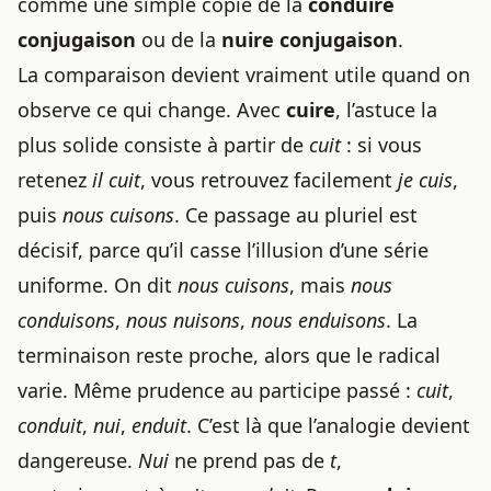
comme une simple copie de la
conduire
conjugaison
ou de la
nuire conjugaison
.
La comparaison devient vraiment utile quand on
observe ce qui change. Avec
cuire
, l’astuce la
plus solide consiste à partir de
cuit
: si vous
retenez
il cuit
, vous retrouvez facilement
je cuis
,
puis
nous cuisons
. Ce passage au pluriel est
décisif, parce qu’il casse l’illusion d’une série
uniforme. On dit
nous cuisons
, mais
nous
conduisons
,
nous nuisons
,
nous enduisons
. La
terminaison reste proche, alors que le radical
varie. Même prudence au participe passé :
cuit
,
conduit
,
nui
,
enduit
. C’est là que l’analogie devient
dangereuse.
Nui
ne prend pas de
t
,