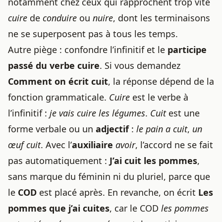
notamment chez ceux qui rapprochent trop vite
cuire
de
conduire
ou
nuire
, dont les terminaisons
ne se superposent pas à tous les temps.
Autre piège : confondre l’infinitif et le
participe
passé du verbe cuire
. Si vous demandez
Comment on écrit cuit
, la réponse dépend de la
fonction grammaticale.
Cuire
est le verbe à
l’infinitif :
je vais cuire les légumes
.
Cuit
est une
forme verbale ou un
adjectif
:
le pain a cuit
,
un
œuf cuit
. Avec l’
auxiliaire
avoir
, l’accord ne se fait
pas automatiquement :
J’ai cuit les pommes
,
sans marque du féminin ni du pluriel, parce que
le
COD
est placé après. En revanche, on écrit
Les
pommes que j’ai cuites
, car le COD
les pommes