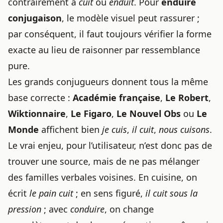
contrairement à
cuit
ou
enduit
. Pour
enduire
conjugaison
, le modèle visuel peut rassurer ;
par conséquent, il faut toujours vérifier la forme
exacte au lieu de raisonner par ressemblance
pure.
Les grands conjugueurs donnent tous la même
base correcte :
Académie française
,
Le Robert
,
Wiktionnaire
,
Le Figaro
,
Le Nouvel Obs
ou
Le
Monde
affichent bien
je cuis
,
il cuit
,
nous cuisons
.
Le vrai enjeu, pour l’utilisateur, n’est donc pas de
trouver une source, mais de ne pas mélanger
des familles verbales voisines. En cuisine, on
écrit
le pain cuit
; en sens figuré,
il cuit sous la
pression
; avec
conduire
, on change