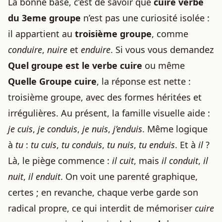
La bonne base, c’est de savoir que
cuire verbe
du 3eme groupe
n’est pas une curiosité isolée :
il appartient au
troisième groupe
, comme
conduire
,
nuire
et
enduire
. Si vous vous demandez
Quel groupe est le verbe cuire
ou même
Quelle Groupe cuire
, la réponse est nette :
troisième groupe, avec des formes héritées et
irrégulières. Au présent, la famille visuelle aide :
je cuis
,
je conduis
,
je nuis
,
j’enduis
. Même logique
à
tu
:
tu cuis
,
tu conduis
,
tu nuis
,
tu enduis
. Et à
il
?
Là, le piège commence :
il cuit
, mais
il conduit
,
il
nuit
,
il enduit
. On voit une parenté graphique,
certes ; en revanche, chaque verbe garde son
radical propre, ce qui interdit de mémoriser
cuire