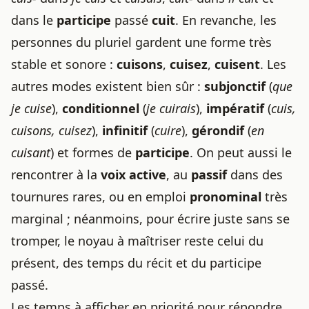
dans le
participe
passé
cuit
. En revanche, les
personnes du pluriel gardent une forme très
stable et sonore :
cuisons
,
cuisez
,
cuisent
. Les
autres modes existent bien sûr :
subjonctif
(
que
je cuise
),
conditionnel
(
je cuirais
),
impératif
(
cuis,
cuisons, cuisez
),
infinitif
(
cuire
),
gérondif
(
en
cuisant
) et formes de
participe
. On peut aussi le
rencontrer à la
voix active
, au
passif
dans des
tournures rares, ou en emploi
pronominal
très
marginal ; néanmoins, pour écrire juste sans se
tromper, le noyau à maîtriser reste celui du
présent, des temps du récit et du participe
passé.
Les temps à afficher en priorité pour répondre