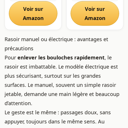
Rapide Rasoir Anti
avec 3 Vitesses - pour
Peluche Vetement
Tissu, Meubles,
Voir sur
Voir sur
Appareil Anti Bouloche
vêtements
pour Vetement, Laine,
Amazon
Amazon
Pulls, Tapis
Rasoir manuel ou électrique : avantages et
précautions
Pour
enlever les bouloches rapidement
, le
rasoir est imbattable. Le modèle électrique est
plus sécurisant, surtout sur les grandes
surfaces. Le manuel, souvent un simple rasoir
jetable, demande une main légère et beaucoup
d’attention.
Le geste est le même : passages doux, sans
appuyer, toujours dans le même sens. Au