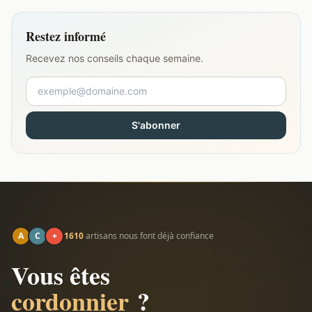
Restez informé
Recevez nos conseils chaque semaine.
S'abonner
A
C
+
1610
artisans nous font déjà confiance
Vous êtes
cordonnier
?