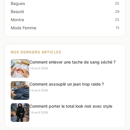
Bagues
20
Beauté
29
Montre
23
Mode Femme
15
NOS DERNIERS ARTICLES
Comment enlever une tache de sang séché ?
·
14 avril 2026
Comment assouplir un jean trop raide ?
·
14 avril 2026
Comment porter le total look noir avec style
·
14 avril 2026