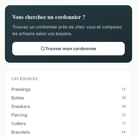
Vous cherchez un cordonnier ?
Trouvez un cordonnier près de chez vous et comparez
les artisans selon vos besoins.
Trouver mon cordonnier
CATÉGORIES
Pressings
13
Bottes
18
Sneakers
16
Piercing
13
Colliers
11
Bracelets
14