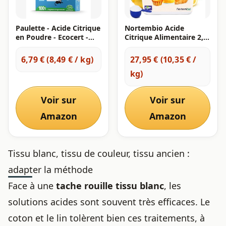
Paulette - Acide Citrique
Nortembio Acide
en Poudre - Ecocert -
Citrique Alimentaire 2,7
800 g
kg – 100% Pur
6,79 € (8,49 € / kg)
27,95 € (10,35 € /
kg)
Voir sur
Voir sur
Amazon
Amazon
Tissu blanc, tissu de couleur, tissu ancien :
adapter la méthode
Face à une
tache rouille tissu blanc
, les
solutions acides sont souvent très efficaces. Le
coton et le lin tolèrent bien ces traitements, à