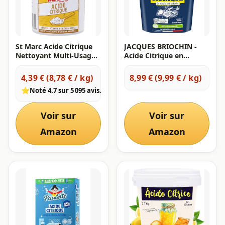
St Marc Acide Citrique
JACQUES BRIOCHIN -
Nettoyant Multi-Usage
Acide Citrique en
100% d'Origine
Poudre- 900g - Origine
Naturelle - 500 g
Naturelle
4,39 € (8,78 € / kg)
8,99 € (9,99 € / kg)
⭐
Noté 4.7 sur 5 095 avis.
Voir sur
Voir sur
Amazon
Amazon