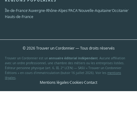
RÉGIONS POPULAIRES
·
·
·
·
·
Île-de-France
Auvergne-Rhône-Alpes
PACA
Nouvelle-Aquitaine
Occitanie
Hauts-de-France
© 2026 Trouver un Cordonnier — Tous droits réservés
Trouver un Cordonnier est un
annuaire éditorial indépendant
. Aucune affiliation
avec un ordre professionnel, une chambre des métiers ou les entreprises listées.
Éditeur personne physique (art. 6, III, 2° LCEN) — SASU « Trouver un Cordonnier
Éditions » en cours d'immatriculation (butoir 16 juillet 2026). Voir les
mentions
légales
.
Mentions légales
·
Cookies
·
Contact