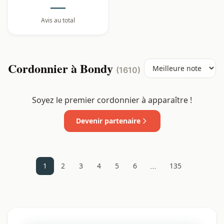
—
Avis au total
Cordonnier à Bondy
(1610)
Soyez le premier cordonnier à apparaître !
Devenir partenaire
…
1
2
3
4
5
6
135