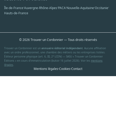
·
·
·
·
·
Île-de-France
Auvergne-Rhône-Alpes
PACA
Nouvelle-Aquitaine
Occitanie
Hauts-de-France
© 2026 Trouver un Cordonnier — Tous droits réservés
Trouver un Cordonnier est un
annuaire éditorial indépendant
. Aucune affiliation
avec un ordre professionnel, une chambre des métiers ou les entreprises listées.
Éditeur personne physique (art. 6, III, 2° LCEN) — SASU « Trouver un Cordonnier
Éditions » en cours d'immatriculation (butoir 16 juillet 2026). Voir les
mentions
légales
.
Mentions légales
·
Cookies
·
Contact