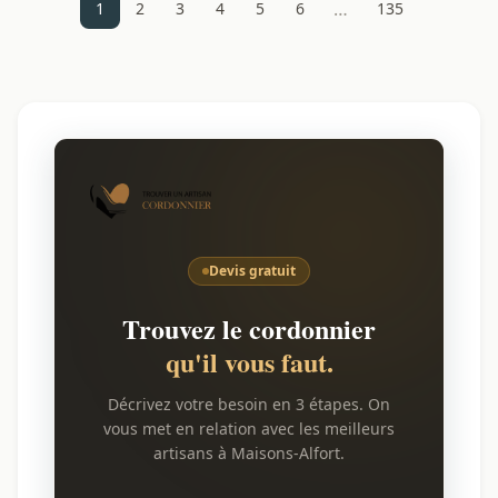
…
1
2
3
4
5
6
135
Devis gratuit
Trouvez le cordonnier
qu'il vous faut.
Décrivez votre besoin en 3 étapes. On
vous met en relation avec les meilleurs
artisans à Maisons-Alfort.