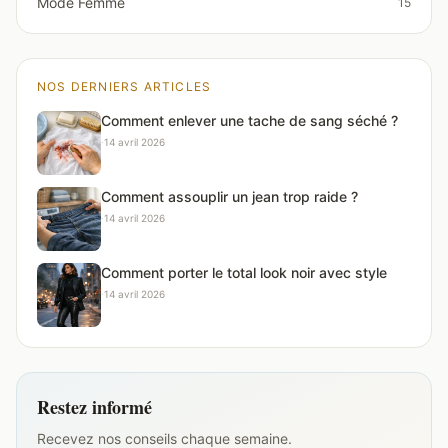
Mode Femme
15
NOS DERNIERS ARTICLES
Comment enlever une tache de sang séché ?
·
14 avril 2026
Comment assouplir un jean trop raide ?
·
14 avril 2026
Comment porter le total look noir avec style
·
14 avril 2026
Restez informé
Recevez nos conseils chaque semaine.