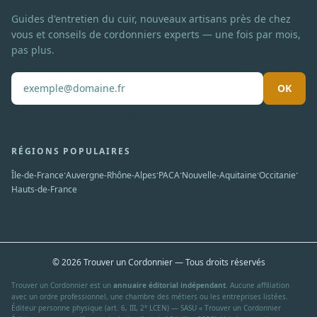
Guides d'entretien du cuir, nouveaux artisans près de chez
vous et conseils de cordonniers experts — une fois par mois,
pas plus.
OK
Pas de spam. Désabonnement en un clic.
RÉGIONS POPULAIRES
·
·
·
·
·
Île-de-France
Auvergne-Rhône-Alpes
PACA
Nouvelle-Aquitaine
Occitanie
Hauts-de-France
© 2026 Trouver un Cordonnier — Tous droits réservés
Trouver un Cordonnier est un
annuaire éditorial indépendant
. Aucune affiliation
avec un ordre professionnel, une chambre des métiers ou les entreprises listées.
Éditeur personne physique (art. 6, III, 2° LCEN) — SASU « Trouver un Cordonnier