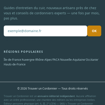
Guides d'entretien du cuir, nouveaux artisans près de chez
vous et conseils de cordonniers experts — une fois par mois,
pas plus.
OK
Pas de spam. Désabonnement en un clic.
RÉGIONS POPULAIRES
·
·
·
·
·
Île-de-France
Auvergne-Rhône-Alpes
PACA
Nouvelle-Aquitaine
Occitanie
Hauts-de-France
© 2026 Trouver un Cordonnier — Tous droits réservés
Trouver un Cordonnier est un
annuaire éditorial indépendant
. Aucune affiliation
avec un ordre professionnel, une chambre des métiers ou les entreprises listées.
Éditeur personne physique (art. 6, III, 2° LCEN) — SASU « Trouver un Cordonnier