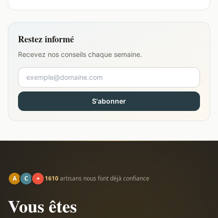
Restez informé
Recevez nos conseils chaque semaine.
S'abonner
A
C
+
1610
artisans nous font déjà confiance
Vous êtes