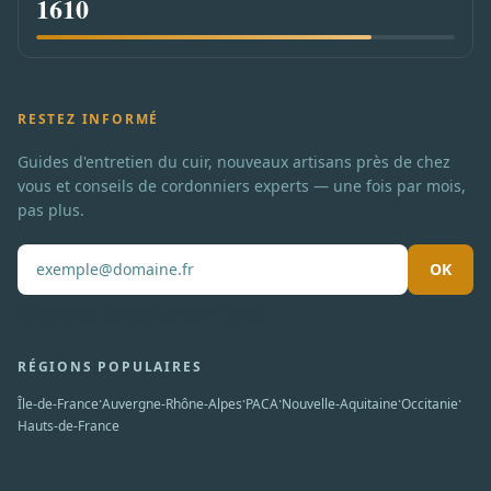
1610
RESTEZ INFORMÉ
Guides d'entretien du cuir, nouveaux artisans près de chez
vous et conseils de cordonniers experts — une fois par mois,
pas plus.
OK
Pas de spam. Désabonnement en un clic.
RÉGIONS POPULAIRES
·
·
·
·
·
Île-de-France
Auvergne-Rhône-Alpes
PACA
Nouvelle-Aquitaine
Occitanie
Hauts-de-France