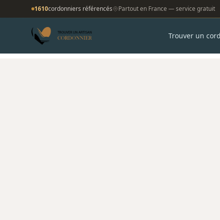
1610
cordonniers référencés
Partout en France — service gratuit
Trouver un cor