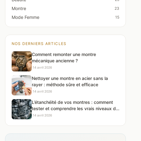
Montre
23
Mode Femme
15
NOS DERNIERS ARTICLES
Comment remonter une montre
mécanique ancienne ?
·
14 avril 2026
Nettoyer une montre en acier sans la
rayer : méthode sûre et efficace
·
14 avril 2026
L’étanchéité de vos montres : comment
tester et comprendre les vrais niveaux de
protection
·
14 avril 2026