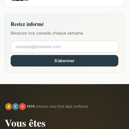
Restez informé
Recevez nos conseils chaque semaine.
S'abonner
A
C
+
1610
artisans nous font déjà confiance
Vous êtes