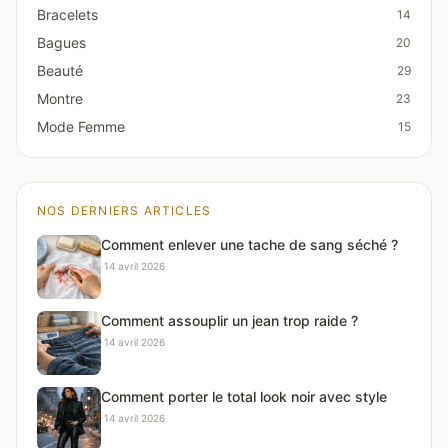
Bracelets
14
Bagues
20
Beauté
29
Montre
23
Mode Femme
15
NOS DERNIERS ARTICLES
Comment enlever une tache de sang séché ?
·
14 avril 2026
Comment assouplir un jean trop raide ?
·
14 avril 2026
Comment porter le total look noir avec style
·
14 avril 2026