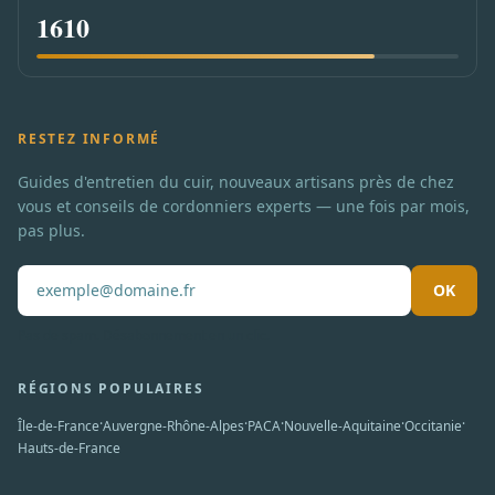
1610
RESTEZ INFORMÉ
Guides d'entretien du cuir, nouveaux artisans près de chez
vous et conseils de cordonniers experts — une fois par mois,
pas plus.
OK
Pas de spam. Désabonnement en un clic.
RÉGIONS POPULAIRES
·
·
·
·
·
Île-de-France
Auvergne-Rhône-Alpes
PACA
Nouvelle-Aquitaine
Occitanie
Hauts-de-France