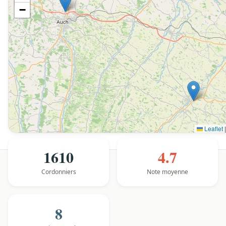
−
Leaflet
|
1610
4.7
Cordonniers
Note moyenne
8