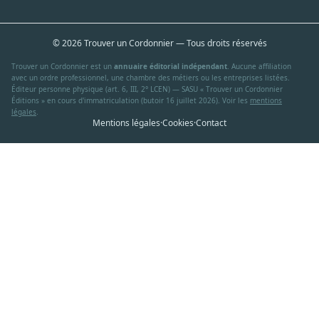
© 2026 Trouver un Cordonnier — Tous droits réservés
Trouver un Cordonnier est un
annuaire éditorial indépendant
. Aucune affiliation
avec un ordre professionnel, une chambre des métiers ou les entreprises listées.
Éditeur personne physique (art. 6, III, 2° LCEN) — SASU « Trouver un Cordonnier
Éditions » en cours d'immatriculation (butoir 16 juillet 2026). Voir les
mentions
légales
.
Mentions légales
·
Cookies
·
Contact