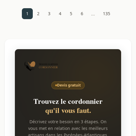
…
1
2
3
4
5
6
135
Devis gratuit
Trouvez le cordonnier
qu'il vous faut.
Décrivez votre besoin en 3 étapes. On
vous met en relation avec les meilleurs
artisans dans les Pyrénées-Atlantiques.