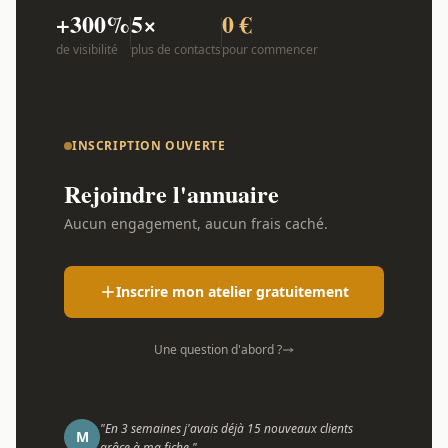
+300%
5×
0 €
de visibilité
plus de contacts
pour commencer
INSCRIPTION OUVERTE
Rejoindre l'annuaire
Aucun engagement, aucun frais caché.
Inscrire mon atelier gratuitement
Une question d'abord ?
"En 3 semaines j'avais déjà 15 nouveaux clients
M
grâce à ma fiche."