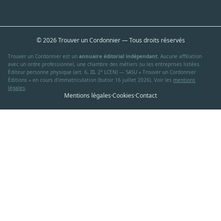
© 2026 Trouver un Cordonnier — Tous droits réservés
Trouver un Cordonnier est un
annuaire éditorial indépendant
. Aucune affiliation
avec un ordre professionnel, une chambre des métiers ou les entreprises listées.
Éditeur personne physique (art. 6, III, 2° LCEN) — SASU « Trouver un Cordonnier
Éditions » en cours d'immatriculation (butoir 16 juillet 2026). Voir les
mentions
légales
.
Mentions légales
·
Cookies
·
Contact