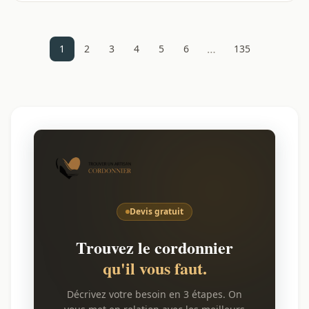
…
1
2
3
4
5
6
135
Devis gratuit
Trouvez le cordonnier
qu'il vous faut.
Décrivez votre besoin en 3 étapes. On