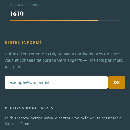
Artisans référencés
1610
RESTEZ INFORMÉ
Guides d'entretien du cuir, nouveaux artisans près de chez
vous et conseils de cordonniers experts — une fois par mois,
pas plus.
OK
Pas de spam. Désabonnement en un clic.
RÉGIONS POPULAIRES
·
·
·
·
·
Île-de-France
Auvergne-Rhône-Alpes
PACA
Nouvelle-Aquitaine
Occitanie
Hauts-de-France