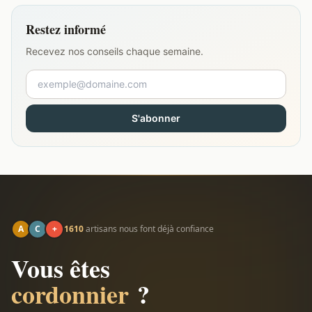
Restez informé
Recevez nos conseils chaque semaine.
S'abonner
A
C
+
1610
artisans nous font déjà confiance
Vous êtes
cordonnier
?