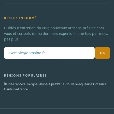
RESTEZ INFORMÉ
Guides d'entretien du cuir, nouveaux artisans près de chez
vous et conseils de cordonniers experts — une fois par mois,
pas plus.
OK
Pas de spam. Désabonnement en un clic.
RÉGIONS POPULAIRES
·
·
·
·
·
Île-de-France
Auvergne-Rhône-Alpes
PACA
Nouvelle-Aquitaine
Occitanie
Hauts-de-France