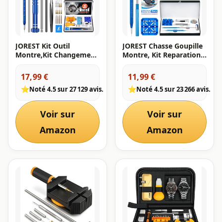
JOREST Kit Outil
JOREST Chasse Goupille
Montre,Kit Changement
Montre, Kit Reparation,
Pile ,Chasse Goupille
Outil pour Ajuster et
,Outil Montre
Remplacer et Perforer le
17,99 €
11,99 €
Bracelet,Tournevis
Bracelet de Montre,
⭐
⭐
Noté 4.5 sur 27 129 avis.
Noté 4.5 sur 23 266 avis.
Reparation,Ouvre
avec Manuel
Boitier,Montre
D'utilisation
Demontage
Voir sur
Voir sur
Amazon
Amazon