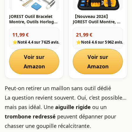
JOREST Outil Bracelet
【Nouveau 2024】
Montre, Outils Horloger
JOREST Outil Montre, Kit
pour Réglage Accourcir
Changement Pile
Bracelet, Kit Demontage
Montre, Ouvre Boitier,
11,99 €
21,99 €
pour Enleve Maillon,
DéMonte Chasse
⭐
⭐
Noté 4.4 sur 7 625 avis.
Noté 4.6 sur 5 962 avis.
Outil Reparation
Goupille, Outillage
Horlogerie pour Retire
RéParation Horloger,
Chasse Goupille,
Tournevis horlogerie,
Voir sur
Voir sur
Ajusteur Montre
Enleve Maillon Bracelet
Amazon
Amazon
Peut-on retirer un maillon sans outil dédié
La question revient souvent. Oui, c’est possible…
mais pas idéal. Une
aiguille rigide
ou un
trombone redressé
peuvent dépanner pour
chasser une goupille récalcitrante.