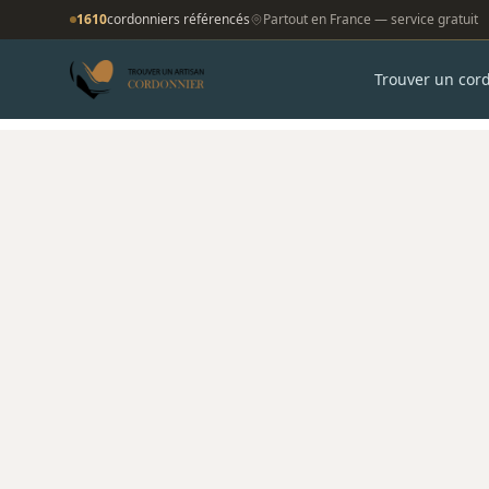
1610
cordonniers référencés
Partout en France — service gratuit
Trouver un cor