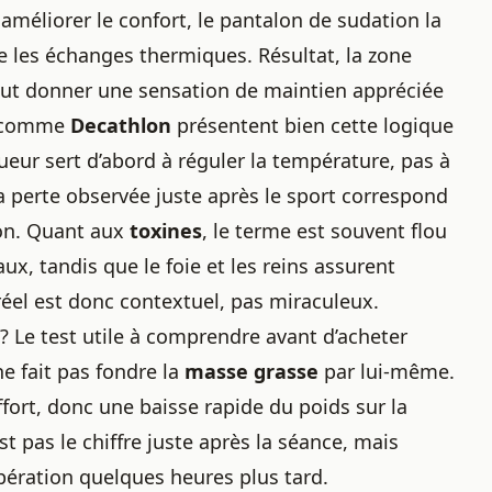
 améliorer le confort, le pantalon de sudation la
e les échanges thermiques. Résultat, la zone
 peut donner une sensation de maintien appréciée
s comme
Decathlon
présentent bien cette logique
 sueur sert d’abord à réguler la température, pas à
a perte observée juste après le sport correspond
ion. Quant aux
toxines
, le terme est souvent flou
aux, tandis que le foie et les reins assurent
e réel est donc contextuel, pas miraculeux.
 ? Le test utile à comprendre avant d’acheter
e fait pas fondre la
masse grasse
par lui-même.
fort, donc une baisse rapide du poids sur la
t pas le chiffre juste après la séance, mais
upération quelques heures plus tard.