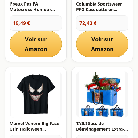
J'peux Pas J'Ai
Columbia Sportswear
Motocross Humour
PFG Casquette en
Motard Moto Cross T-
Maille, XX-Large
Shirt
19,49 €
72,43 €
Voir sur
Voir sur
Amazon
Amazon
Marvel Venom Big Face
TAILI Sacs de
Grin Halloween
Déménagement Extra-
Costume T-Shirt
Larges avec Couvercle