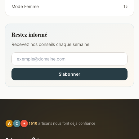
Mode Femme
15
Restez informé
Recevez nos conseils chaque semaine.
S'abonner
A
C
+
1610
artisans nous font déjà confiance