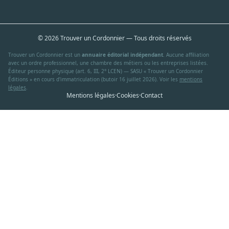
© 2026 Trouver un Cordonnier — Tous droits réservés
Trouver un Cordonnier est un
annuaire éditorial indépendant
. Aucune affiliation
avec un ordre professionnel, une chambre des métiers ou les entreprises listées.
Éditeur personne physique (art. 6, III, 2° LCEN) — SASU « Trouver un Cordonnier
Éditions » en cours d'immatriculation (butoir 16 juillet 2026). Voir les
mentions
légales
.
Mentions légales
·
Cookies
·
Contact