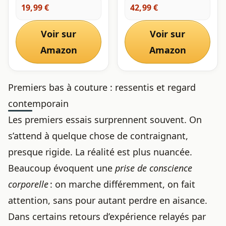
et Fenêtre, 4 PCS
19,99 €
42,99 €
Housse de Rangement
pour
Vêtements,Couette,Literie,Al
Voir sur
Voir sur
aux Cartons
Amazon
Déménagement,sacs de
Amazon
rangement résistants
Premiers bas à couture : ressentis et regard
contemporain
Les premiers essais surprennent souvent. On
s’attend à quelque chose de contraignant,
presque rigide. La réalité est plus nuancée.
Beaucoup évoquent une
prise de conscience
corporelle
: on marche différemment, on fait
attention, sans pour autant perdre en aisance.
Dans certains retours d’expérience relayés par