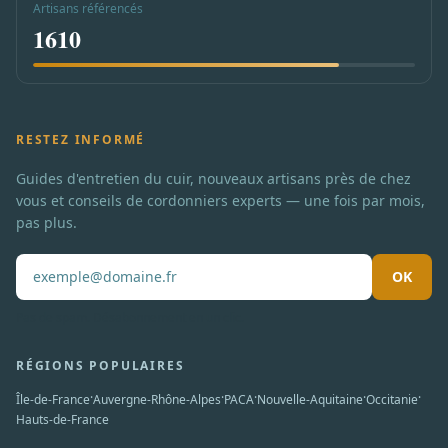
Artisans référencés
1610
RESTEZ INFORMÉ
Guides d'entretien du cuir, nouveaux artisans près de chez
vous et conseils de cordonniers experts — une fois par mois,
pas plus.
OK
Pas de spam. Désabonnement en un clic.
RÉGIONS POPULAIRES
·
·
·
·
·
Île-de-France
Auvergne-Rhône-Alpes
PACA
Nouvelle-Aquitaine
Occitanie
Hauts-de-France