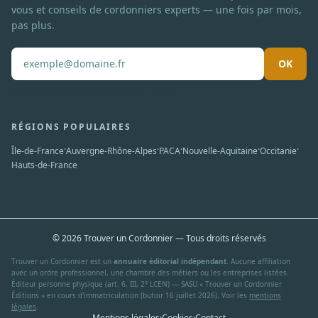
vous et conseils de cordonniers experts — une fois par mois,
pas plus.
OK
Pas de spam. Désabonnement en un clic.
RÉGIONS POPULAIRES
·
·
·
·
·
Île-de-France
Auvergne-Rhône-Alpes
PACA
Nouvelle-Aquitaine
Occitanie
Hauts-de-France
© 2026 Trouver un Cordonnier — Tous droits réservés
Trouver un Cordonnier est un
annuaire éditorial indépendant
. Aucune affiliation
avec un ordre professionnel, une chambre des métiers ou les entreprises listées.
Éditeur personne physique (art. 6, III, 2° LCEN) — SASU « Trouver un Cordonnier
Éditions » en cours d'immatriculation (butoir 16 juillet 2026). Voir les
mentions
légales
.
Mentions légales
·
Cookies
·
Contact