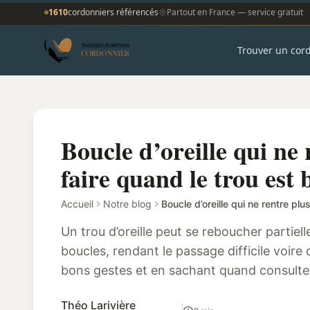
1610
cordonniers référencés
Partout en France — service gratuit
Trouver un cor
Boucle d’oreille qui ne 
faire quand le trou est
Accueil
Notre blog
Un trou d’oreille peut se reboucher partie
boucles, rendant le passage difficile voire
bons gestes et en sachant quand consulter, 
sans risque…
Théo Larivière