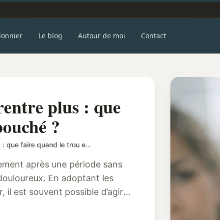
donnier
Le blog
Autour de moi
Contact
rentre plus : que
 bouché ?
Boucle d’oreille qui ne rentre plus : que faire quand le trou est bouché ?
llement après une période sans
 douloureux. En adoptant les
il est souvent possible d’agir