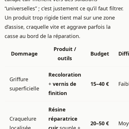
“universelles” ; c’est justement ce qu’il faut filtrer.
Un produit trop rigide tient mal sur une zone
d’assise, craquelle vite et aggrave parfois la
casse au bord de la réparation.
Produit /
Dommage
Budget
Diff
outils
Recoloration
Griffure
+
vernis de
15–40 €
Faib
superficielle
finition
Résine
Craquelure
réparatrice
20–50 €
Moy
localisée
cuir
souple +