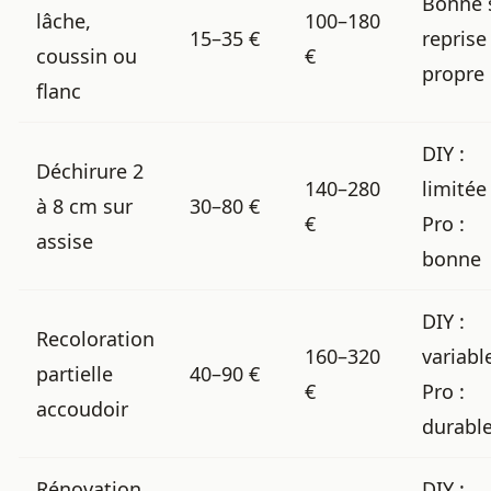
Bonne 
lâche,
100–180
15–35 €
reprise
coussin ou
€
propre
flanc
DIY :
Déchirure 2
140–280
limitée
à 8 cm sur
30–80 €
€
Pro :
assise
bonne
DIY :
Recoloration
160–320
variabl
partielle
40–90 €
€
Pro :
accoudoir
durabl
Rénovation
DIY :