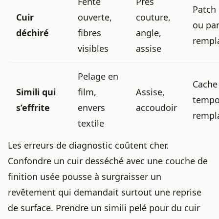
Fente
Près
Patch 
Cuir
ouverte,
couture,
ou pa
déchiré
fibres
angle,
rempl
visibles
assise
Pelage en
Cache
Simili qui
film,
Assise,
tempo
s’effrite
envers
accoudoir
rempl
textile
Les erreurs de diagnostic coûtent cher.
Confondre un cuir desséché avec une couche de
finition usée pousse à surgraisser un
revêtement qui demandait surtout une reprise
de surface. Prendre un simili pelé pour du cuir