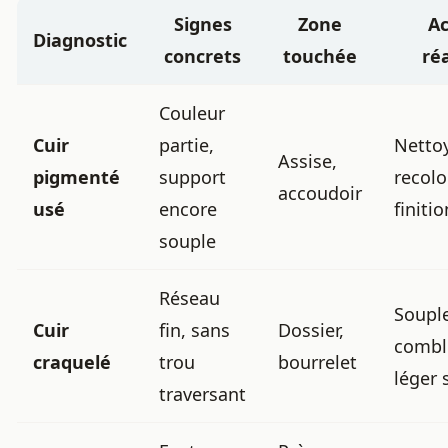
Signes
Zone
Ac
Diagnostic
concrets
touchée
réa
Couleur
Cuir
partie,
Netto
Assise,
pigmenté
support
recolo
accoudoir
usé
encore
finitio
souple
Réseau
Soupl
Cuir
fin, sans
Dossier,
combl
craquelé
trou
bourrelet
léger 
traversant