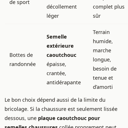
de sport
décollement
complet plus
léger
sûr
Terrain
Semelle
humide,
extérieure
marche
Bottes de
caoutchouc
longue,
randonnée
épaisse,
besoin de
crantée,
tenue et
antidérapante
d’amorti
Le bon choix dépend aussi de la limite du
bricolage. Si la chaussure est seulement lissée
dessous, une
plaque caoutchouc pour
semelles chaussures
collée proprement peut