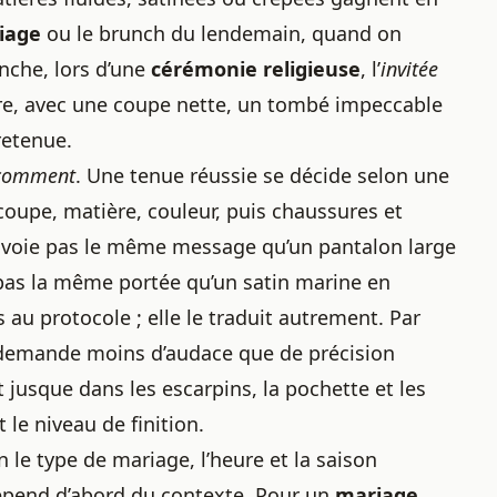
iage
ou le brunch du lendemain, quand on
nche, lors d’une
cérémonie religieuse
, l’
invitée
bre, avec une coupe nette, un tombé impeccable
retenue.
comment
. Une tenue réussie se décide selon une
coupe, matière, couleur, puis chaussures et
’envoie pas le même message qu’un pantalon large
a pas la même portée qu’un satin marine en
 au protocole ; elle le traduit autrement. Par
 demande moins d’audace que de précision
t jusque dans les escarpins, la pochette et les
le niveau de finition.
 le type de mariage, l’heure et la saison
pend d’abord du contexte. Pour un
mariage