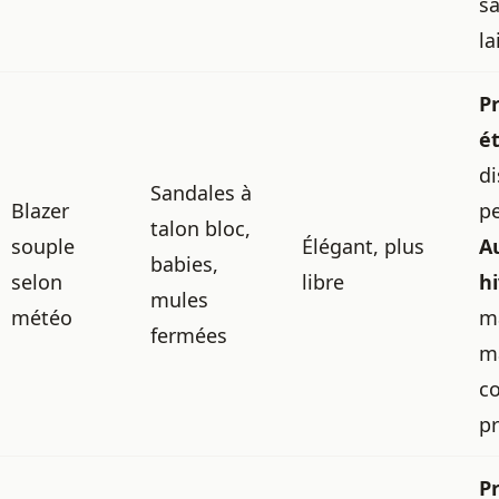
sa
la
P
é
di
Sandales à
Blazer
p
talon bloc,
souple
Élégant, plus
A
babies,
selon
libre
h
mules
météo
m
fermées
m
c
p
P