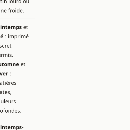
tin lourd ou
ine froide.
rintemps
et
té
: imprimé
scret
ermis.
utomne
et
iver
:
atières
ates,
ouleurs
rofondes.
rintemps-