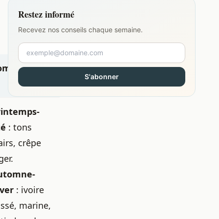
Restez informé
Recevez nos conseils chaque semaine.
ommentaire
S'abonner
saison
rintemps-
té
: tons
airs, crêpe
ger.
utomne-
iver
: ivoire
ssé, marine,