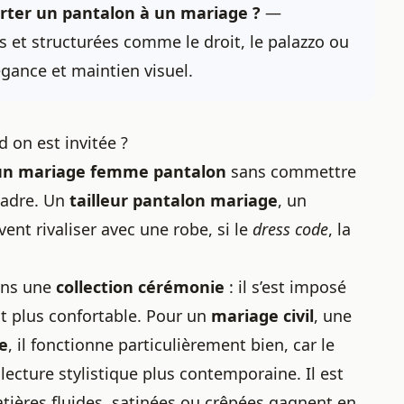
rter un pantalon à un mariage ?
—
 et structurées comme le droit, le palazzo ou
légance et maintien visuel.
 on est invitée ?
un mariage femme pantalon
sans commettre
 cadre. Un
tailleur pantalon mariage
, un
nt rivaliser avec une robe, si le
dress code
, la
ans une
collection cérémonie
: il s’est imposé
t plus confortable. Pour un
mariage civil
, une
e
, il fonctionne particulièrement bien, car le
lecture stylistique plus contemporaine. Il est
atières fluides, satinées ou crêpées gagnent en