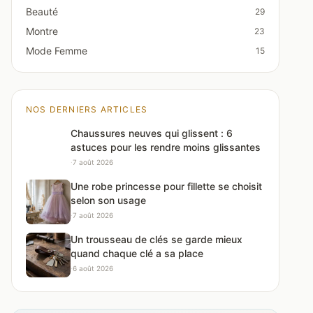
Beauté
29
Montre
23
Mode Femme
15
NOS DERNIERS ARTICLES
Chaussures neuves qui glissent : 6
astuces pour les rendre moins glissantes
·
7 août 2026
Une robe princesse pour fillette se choisit
selon son usage
·
7 août 2026
Un trousseau de clés se garde mieux
quand chaque clé a sa place
·
6 août 2026