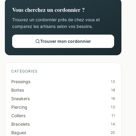
Vous cherchez un cordonnier ?
Trouvez un cordonnier près de chez vous et
comparez les artisans selon vos besoins.
Trouver mon cordonnier
CATÉGORIES
Pressings
13
Bottes
18
Sneakers
16
Piercing
13
Colliers
11
Bracelets
14
Bagues
20