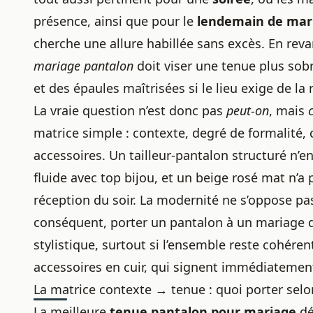
présence, ainsi que pour le
lendemain de mar
cherche une allure habillée sans excès. En reva
mariage pantalon
doit viser une tenue plus so
et des épaules maîtrisées si le lieu exige de la 
La vraie question n’est donc pas
peut-on
, mais
matrice simple : contexte, degré de formalité, 
accessoires. Un tailleur-pantalon structuré n
fluide avec top bijou, et un beige rosé mat n’
réception du soir. La modernité ne s’oppose pas
conséquent, porter un pantalon à un mariage
stylistique, surtout si l’ensemble reste cohéren
accessoires en cuir, qui signent immédiatement 
La matrice contexte → tenue : quoi porter selon
La meilleure
tenue pantalon pour mariage
dé