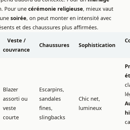
en. Pour une
cérémonie religieuse
, mieux vaut
 une
soirée
, on peut monter en intensité avec
ésents et des chaussures plus affirmées.
Veste /
C
Chaussures
Sophistication
couvrance
P
é
cl
Blazer
Escarpins,
lé
assorti ou
sandales
Chic net,
A
veste
fines,
lumineux
h
courte
slingbacks
ca