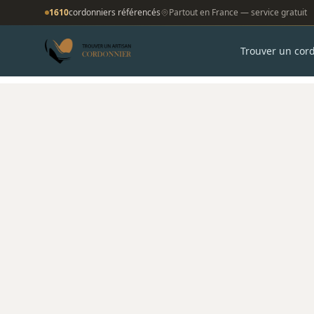
1610
cordonniers référencés
Partout en France — service gratuit
Trouver un cor