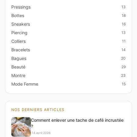
Pressings
13
Bottes
18
Sneakers
16
Piercing
13
Colliers
11
Bracelets
14
Bagues
20
Beauté
29
Montre
23
Mode Femme
15
NOS DERNIERS ARTICLES
Comment enlever une tache de café incrustée
?
·
14 avril 2026