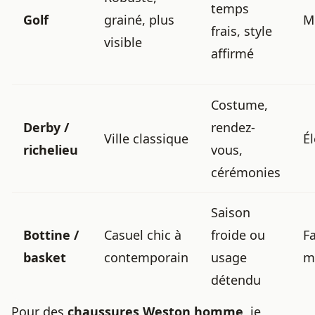
temps
Golf
grainé, plus
M
frais, style
visible
affirmé
Costume,
Derby /
rendez-
Ville classique
É
richelieu
vous,
cérémonies
Saison
Bottine /
Casuel chic à
froide ou
Fa
basket
contemporain
usage
m
détendu
Pour des
chaussures Weston homme
, je