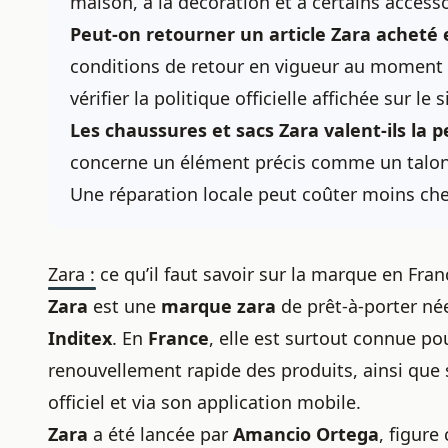
maison, à la décoration et à certains accessoi
Peut-on retourner un article Zara acheté 
conditions de retour en vigueur au moment de 
vérifier la politique officielle affichée sur le 
Les chaussures et sacs Zara valent-ils la p
concerne un élément précis comme un talon
Une réparation locale peut coûter moins ch
Zara : ce qu’il faut savoir sur la marque en Fran
Zara
est une
marque zara
de prêt-à-porter né
Inditex
. En
France
, elle est surtout connue p
renouvellement rapide des produits, ainsi que s
officiel et via son application mobile.
Zara
a été lancée par
Amancio Ortega
, figure