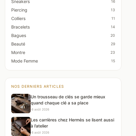
Sneakers
16
Piercing
13
Colliers
11
Bracelets
14
Bagues
20
Beauté
29
Montre
23
Mode Femme
15
NOS DERNIERS ARTICLES
Un trousseau de clés se garde mieux
quand chaque clé a sa place
·
6 août 2026
Les carrières chez Hermès se lisent aussi
à l’atelier
·
6 août 2026