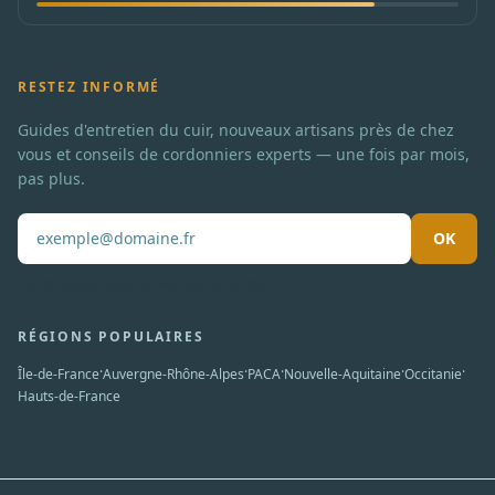
RESTEZ INFORMÉ
Guides d'entretien du cuir, nouveaux artisans près de chez
vous et conseils de cordonniers experts — une fois par mois,
pas plus.
OK
Pas de spam. Désabonnement en un clic.
RÉGIONS POPULAIRES
·
·
·
·
·
Île-de-France
Auvergne-Rhône-Alpes
PACA
Nouvelle-Aquitaine
Occitanie
Hauts-de-France