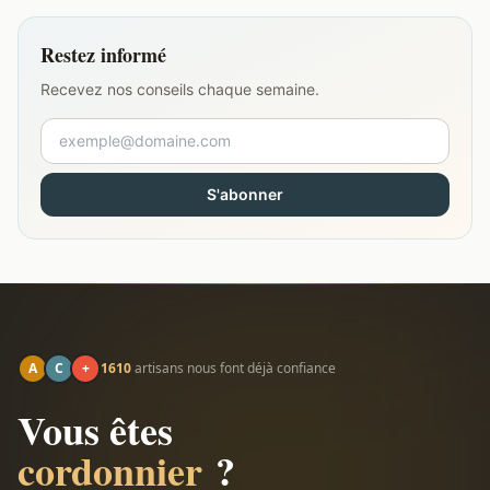
Restez informé
Recevez nos conseils chaque semaine.
S'abonner
A
C
+
1610
artisans nous font déjà confiance
Vous êtes
cordonnier
?