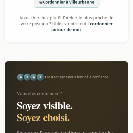
Cordonnier à Villeurbanne
Vous cherchez plutôt l'atelier le plus proche de
votre position ? Utilisez notre outil
cordonnier
autour de moi
.
1610
artisans nous font déjà confiance
A
A
A
A
Vous êtes cordonnier ?
Soyez visible.
Soyez choisi.
Rejoignez l'annuaire national et touchez les