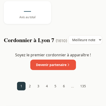
—
Avis au total
Cordonnier à Lyon 7
(1610)
Soyez le premier cordonnier à apparaître !
Devenir partenaire
…
1
2
3
4
5
6
135