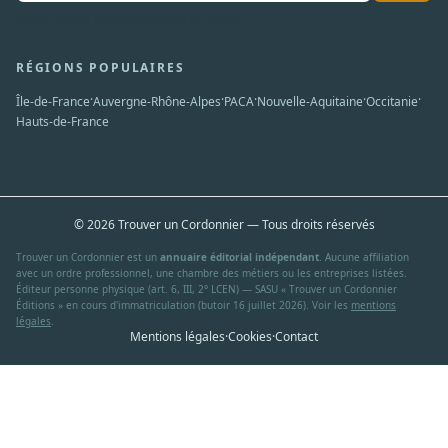
Pas de spam. Désabonnement en un clic.
RÉGIONS POPULAIRES
·
·
·
·
·
Île-de-France
Auvergne-Rhône-Alpes
PACA
Nouvelle-Aquitaine
Occitanie
Hauts-de-France
© 2026 Trouver un Cordonnier — Tous droits réservés
Trouver un Cordonnier est un
annuaire éditorial indépendant
. Aucune affiliation
avec un ordre professionnel, une chambre des métiers ou les entreprises listées.
Éditeur personne physique (art. 6, III, 2° LCEN) — SASU « Trouver un Cordonnier
Éditions » en cours d'immatriculation (butoir 16 juillet 2026). Voir les
mentions
légales
.
Mentions légales
·
Cookies
·
Contact