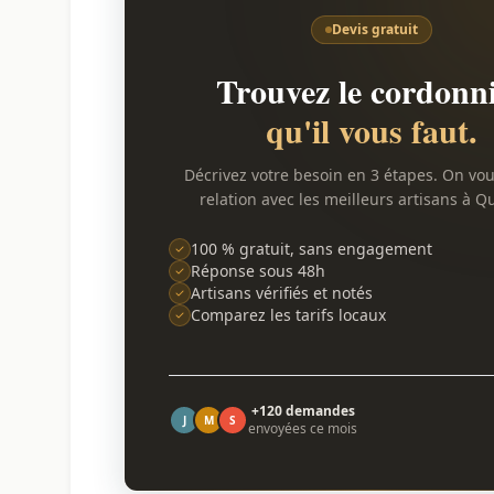
Devis gratuit
Trouvez le cordonn
qu'il vous faut.
Décrivez votre besoin en 3 étapes. On vo
relation avec les meilleurs artisans à Q
100 % gratuit, sans engagement
Réponse sous 48h
Artisans vérifiés et notés
Comparez les tarifs locaux
+120 demandes
J
M
S
envoyées ce mois