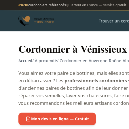
1610
cordonniers référencés
Partout en France — service gratuit
Trouver un cor
Cordonnier à Vénissieux
Accueil
/
À proximité
/
Cordonnier en Auvergne-Rhône-Alp
Vous aimez votre paire de bottines, mais elles son
en débarrasser ? Les
professionnels cordonniers
d'anciennes paires de bottines afin de leur donner
réparer vos semelles, laver vos chaussures, faire 
vous recommandons les meilleurs artisans cordonn
Mon devis en ligne — Gratuit