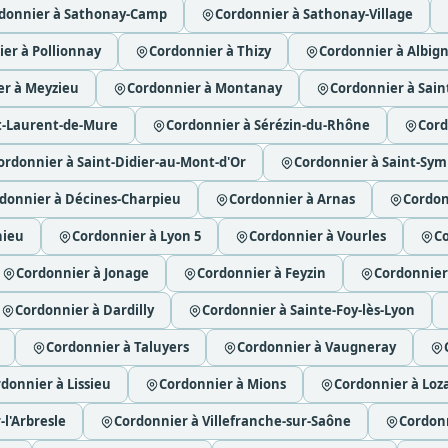
donnier à Sathonay-Camp
Cordonnier à Sathonay-Village
er à Pollionnay
Cordonnier à Thizy
Cordonnier à Albig
er à Meyzieu
Cordonnier à Montanay
Cordonnier à Saint
t-Laurent-de-Mure
Cordonnier à Sérézin-du-Rhône
Cord
ordonnier à Saint-Didier-au-Mont-d'Or
Cordonnier à Saint-Sym
donnier à Décines-Charpieu
Cordonnier à Arnas
Cordon
nieu
Cordonnier à Lyon 5
Cordonnier à Vourles
Co
Cordonnier à Jonage
Cordonnier à Feyzin
Cordonnier
Cordonnier à Dardilly
Cordonnier à Sainte-Foy-lès-Lyon
Cordonnier à Taluyers
Cordonnier à Vaugneray
donnier à Lissieu
Cordonnier à Mions
Cordonnier à Loz
-l'Arbresle
Cordonnier à Villefranche-sur-Saône
Cordonn