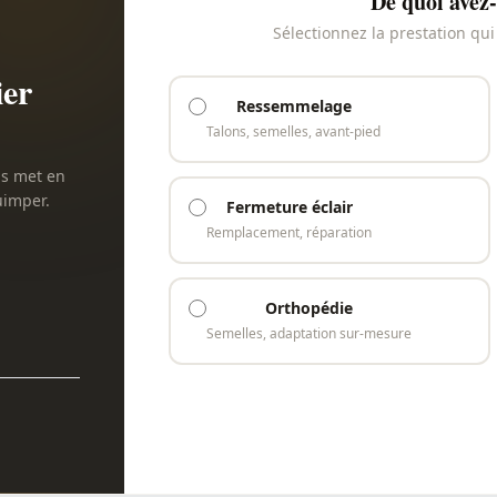
De quoi avez-
Sélectionnez la prestation qu
ier
Ressemmelage
Talons, semelles, avant-pied
us met en
uimper.
Fermeture éclair
Remplacement, réparation
Orthopédie
Semelles, adaptation sur-mesure