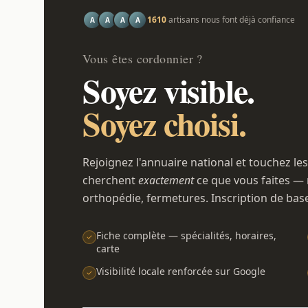
1610
artisans nous font déjà confiance
A
A
A
A
Vous êtes cordonnier ?
Soyez visible.
Soyez choisi.
Rejoignez l'annuaire national et touchez les
cherchent
exactement
ce que vous faites — 
orthopédie, fermetures. Inscription de bas
Fiche complète — spécialités, horaires,
carte
Visibilité locale renforcée sur Google