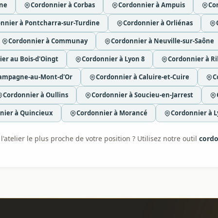
nne
Cordonnier à Corbas
Cordonnier à Ampuis
Co
nnier à Pontcharra-sur-Turdine
Cordonnier à Orliénas
Cordonnier à Communay
Cordonnier à Neuville-sur-Saône
er au Bois-d'Oingt
Cordonnier à Lyon 8
Cordonnier à Ri
hampagne-au-Mont-d'Or
Cordonnier à Caluire-et-Cuire
C
Cordonnier à Oullins
Cordonnier à Soucieu-en-Jarrest
nier à Quincieux
Cordonnier à Morancé
Cordonnier à L
'atelier le plus proche de votre position ? Utilisez notre outil
cordo