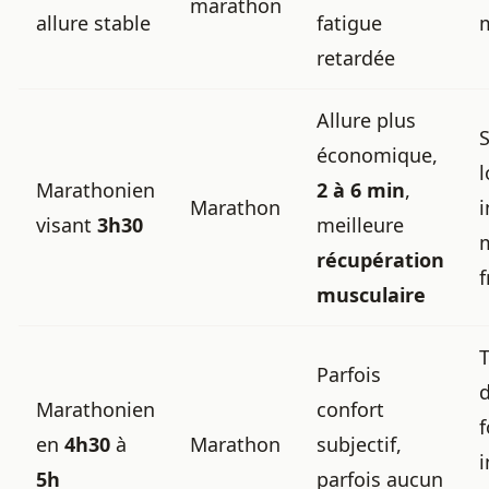
marathon
allure stable
fatigue
m
retardée
Allure plus
S
économique,
Marathonien
2 à 6 min
,
Marathon
i
visant
3h30
meilleure
récupération
f
musculaire
Parfois
d
Marathonien
confort
f
en
4h30
à
Marathon
subjectif,
i
5h
parfois aucun