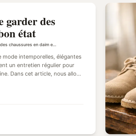
e garder des
bon état
Les meilleurs moyens de garder des chaussures en daim en bon état
e mode intemporelles, élégantes
ent un entretien régulier pour
 allons