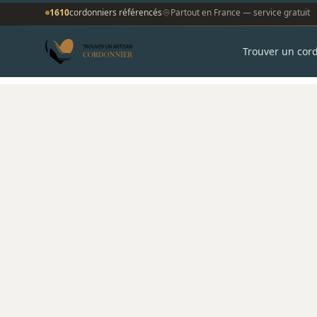
1610
cordonniers référencés
Partout en France — service gratuit
Trouver un cor