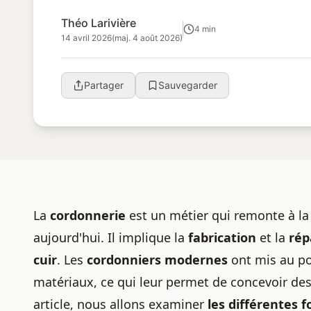
au point de nouvelles techn...
Théo Larivière
4 min
14 avril 2026
(maj. 4 août 2026)
Partager
Sauvegarder
La
cordonnerie
est un métier qui remonte à la 
aujourd'hui. Il implique la
fabrication
et la
rép
cuir
. Les
cordonniers modernes
ont mis au po
matériaux, ce qui leur permet de concevoir des
article, nous allons examiner
les différentes 