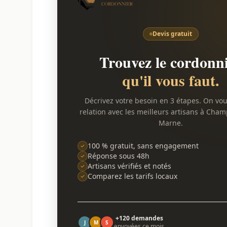
Devis gratuit
Trouvez le cordonn
qu'il vous faut.
Décrivez votre besoin en 3 étapes. On vo
relation avec les meilleurs artisans à Cha
Marne.
100 % gratuit, sans engagement
Réponse sous 48h
Artisans vérifiés et notés
Comparez les tarifs locaux
+120 demandes
J
M
S
envoyées ce mois