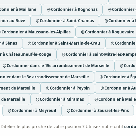
donnier à Maillane
Cordonnier à Rognonas
Cordonnier 
nier au Rove
Cordonnier à Saint-Chamas
Cordonnier à 
Cordonnier à Maussane-les-Alpilles
Cordonnier à Roquevaire
 à Sénas
Cordonnier à Saint-Martin-de-Crau
Cordonnier
r à Châteauneuf-le-Rouge
Cordonnier à Saint-Mitre-les-Remp
Cordonnier dans le 15e arrondissement de Marseille
Cordo
nnier dans le 3e arrondissement de Marseille
Cordonnier à Égu
ement de Marseille
Cordonnier à Peypin
Cordonnier à Au
 de Marseille
Cordonnier à Miramas
Cordonnier à Mall
Cordonnier à Meyreuil
Cordonnier à Sausset-les-Pins
'atelier le plus proche de votre position ? Utilisez notre outil
cordo