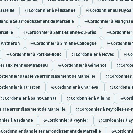
arseille
Cordonnier à Pélissanne
Cordonnier au Puy-Sa
ans le 5e arrondissement de Marseille
Cordonnier à Marigna
rseille
Cordonnier à Saint-Étienne-du-Grès
Cordonnier
d'Anthéron
Cordonnier à Simiane-Collongue
Cordonnier
Cordonnier à Port-de-Bouc
Cordonnier à Noves
Co
er aux Pennes-Mirabeau
Cordonnier à Gémenos
Cordo
ordonnier dans le 8e arrondissement de Marseille
Cordonnier
ordonnier à Tarascon
Cordonnier à Charleval
Cordonnie
Cordonnier à Saint-Cannat
Cordonnier à Alleins
Cord
e 11e arrondissement de Marseille
Cordonnier à Peyrolles-en-
nnier à Gardanne
Cordonnier à Peynier
Cordonnier à E
Cordonnier dans le 1er arrondissement de Marseille
Cordonnie