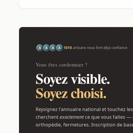
1610
artisans nous font déjà confiance
A
A
A
A
Vous êtes cordonnier ?
Soyez visible.
Soyez choisi.
Rejoignez l'annuaire national et touchez les
cherchent
exactement
ce que vous faites — 
orthopédie, fermetures. Inscription de bas