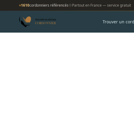
1610
cordonniers référencés
Partout en France — service gratuit
Trouver un cor