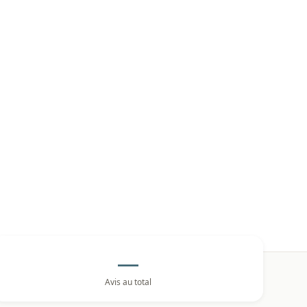
le 9e arrondissement de Marseille
—
Avis au total