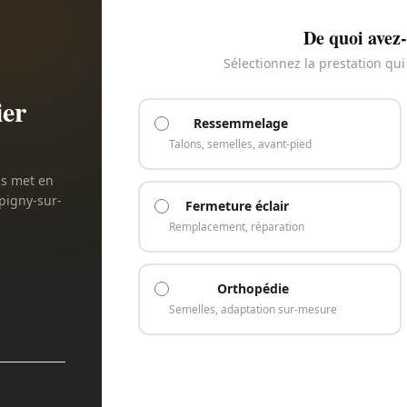
De quoi avez-
Sélectionnez la prestation qu
ier
Ressemmelage
Talons, semelles, avant-pied
us met en
mpigny-sur-
Fermeture éclair
Remplacement, réparation
Orthopédie
Semelles, adaptation sur-mesure