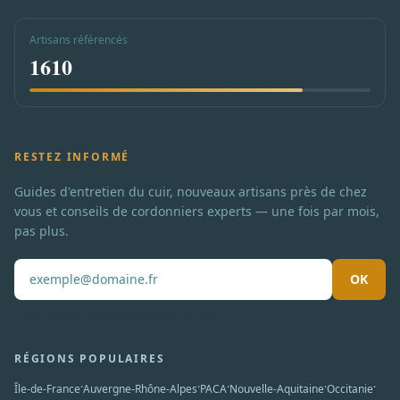
Artisans référencés
1610
RESTEZ INFORMÉ
Guides d'entretien du cuir, nouveaux artisans près de chez
vous et conseils de cordonniers experts — une fois par mois,
pas plus.
OK
Pas de spam. Désabonnement en un clic.
RÉGIONS POPULAIRES
·
·
·
·
·
Île-de-France
Auvergne-Rhône-Alpes
PACA
Nouvelle-Aquitaine
Occitanie