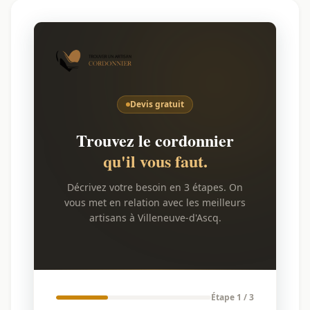
Devis gratuit
Trouvez le cordonnier
qu'il vous faut.
Décrivez votre besoin en 3 étapes. On
vous met en relation avec les meilleurs
artisans à Villeneuve-d'Ascq.
Étape 1 / 3