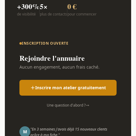
+300%
5×
0 €
de visibilité
plus de contacts
pour commencer
INSCRIPTION OUVERTE
Rejoindre l'annuaire
Aucun engagement, aucun frais caché.
Inscrire mon atelier gratuitement
Une question d'abord ?
"En 3 semaines j'avais déjà 15 nouveaux clients
M
grâce à ma fiche."