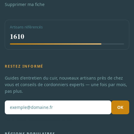
Supprimer ma fiche
Artisans référencés
1610
RESTEZ INFORMÉ
Guides d'entretien du cuir, nouveaux artisans près de chez
vous et conseils de cordonniers experts — une fois par mois,
pas plus.
OK
Pas de spam. Désabonnement en un clic.
RÉGIONS POPULAIRES