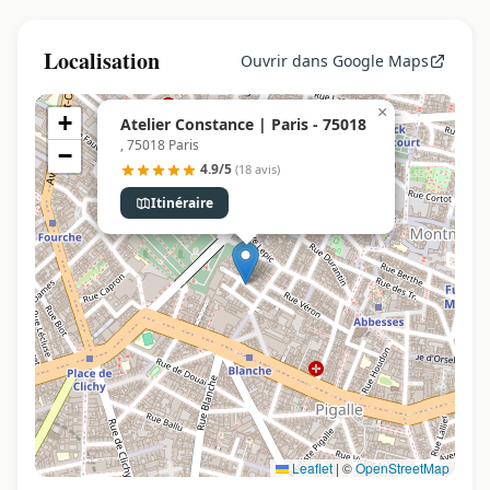
Localisation
Ouvrir dans Google Maps
×
+
Atelier Constance | Paris - 75018
, 75018 Paris
−
4.9/5
(18 avis)
Itinéraire
Leaflet
|
©
OpenStreetMap