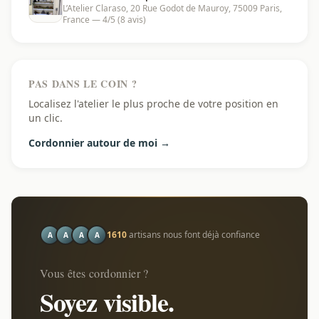
L’Atelier Claraso, 20 Rue Godot de Mauroy, 75009 Paris,
France — 4/5 (8 avis)
PAS DANS LE COIN ?
Localisez l'atelier le plus proche de votre position en
un clic.
Cordonnier autour de moi →
1610
artisans nous font déjà confiance
A
A
A
A
Vous êtes cordonnier ?
Soyez visible.