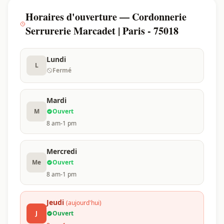
Horaires d'ouverture — Cordonnerie
Serrurerie Marcadet | Paris - 75018
Lundi
L
Fermé
Mardi
M
Ouvert
8 am-1 pm
Mercredi
Me
Ouvert
8 am-1 pm
Jeudi
(aujourd'hui)
J
Ouvert