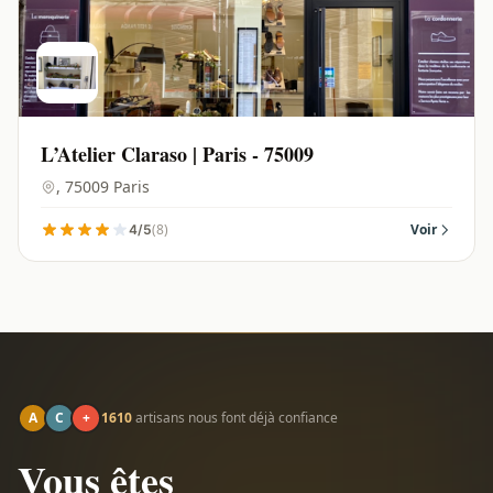
L’Atelier Claraso | Paris - 75009
, 75009 Paris
(8)
Voir
4/5
A
C
+
1610
artisans nous font déjà confiance
Vous êtes