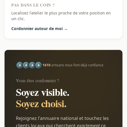
PAS DANS LE COIN ?
Localisez l'atelier le plus proche de votre position en
un clic.
Cordonnier autour de moi →
1610
artisans nous font déjà confiance
A
A
A
A
Vous êtes cordonnier ?
Soyez visible.
Soyez choisi.
Rejoignez l'annuaire national et touchez les
clients locaux qui cherchent
exactement
ce