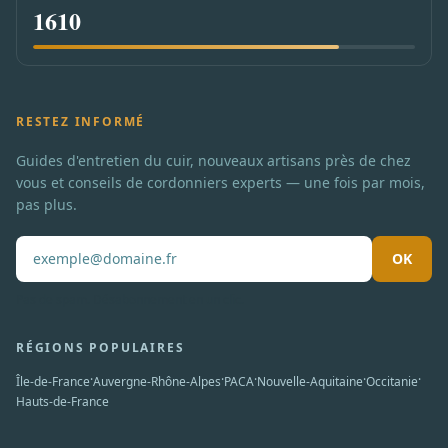
1610
RESTEZ INFORMÉ
Guides d'entretien du cuir, nouveaux artisans près de chez
vous et conseils de cordonniers experts — une fois par mois,
pas plus.
OK
Pas de spam. Désabonnement en un clic.
RÉGIONS POPULAIRES
·
·
·
·
·
Île-de-France
Auvergne-Rhône-Alpes
PACA
Nouvelle-Aquitaine
Occitanie
Hauts-de-France