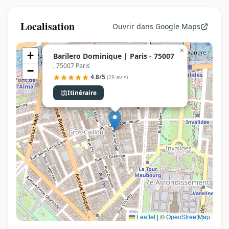
Localisation
Ouvrir dans Google Maps
×
+
Barilero Dominique | Paris - 75007
, 75007 Paris
−
4.8/5
(28 avis)
Itinéraire
Leaflet
|
©
OpenStreetMap