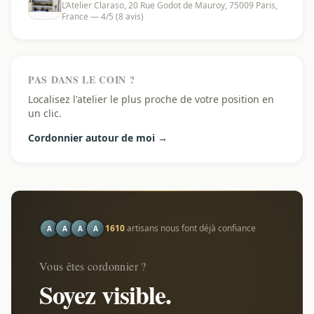
L’Atelier Claraso, 20 Rue Godot de Mauroy, 75009 Paris,
France — 4/5 (8 avis)
PAS DANS LE COIN ?
Localisez l'atelier le plus proche de votre position en
un clic.
Cordonnier autour de moi →
1610
artisans nous font déjà confiance
A
A
A
A
Vous êtes cordonnier ?
Soyez visible.