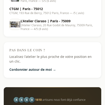
Paris, France — 5/5 (6 avis)
CTGM | Paris - 75012
CTGM, 193 Rue de Bercy, 75012 Paris, France — /5 ( avis)
L’Atelier Claraso | Paris - 75009
L’Atelier Claraso, 20 Rue Godot de Mauroy, 75009 Paris,
France — 4/5 (8 avis)
PAS DANS LE COIN ?
Localisez l'atelier le plus proche de votre position en
un clic.
Cordonnier autour de moi →
1610
artisans nous font déjà confiance
A
A
A
A