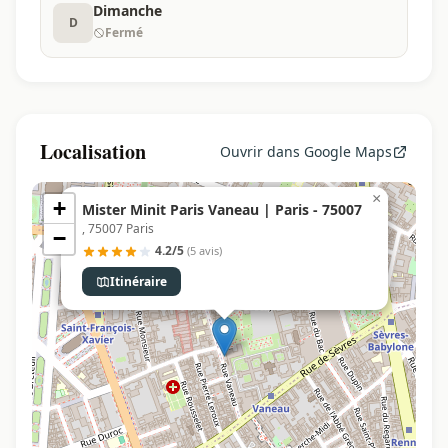
Dimanche
D
Fermé
Localisation
Ouvrir dans Google Maps
×
+
Mister Minit Paris Vaneau | Paris - 75007
, 75007 Paris
−
4.2/5
(5 avis)
Itinéraire