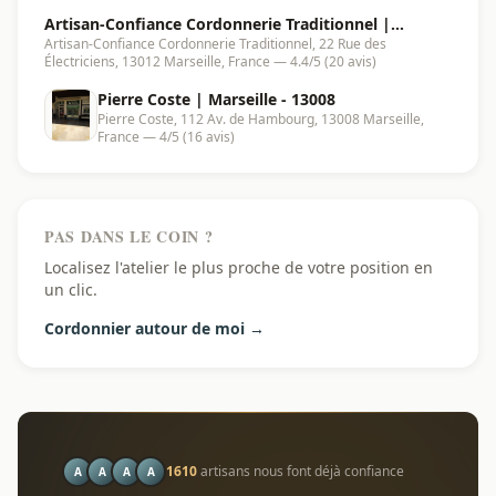
Artisan-Confiance Cordonnerie Traditionnel |
Artisan-Confiance Cordonnerie Traditionnel, 22 Rue des
Marseille - 13012
Électriciens, 13012 Marseille, France — 4.4/5 (20 avis)
Pierre Coste | Marseille - 13008
Pierre Coste, 112 Av. de Hambourg, 13008 Marseille,
France — 4/5 (16 avis)
PAS DANS LE COIN ?
Localisez l'atelier le plus proche de votre position en
un clic.
Cordonnier autour de moi →
1610
artisans nous font déjà confiance
A
A
A
A