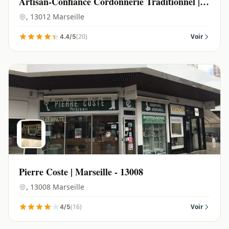
Artisan-Confiance Cordonnerie Traditionnel |
Marseille - 13012
, 13012 Marseille
(20)
Voir
4.4/5
Pierre Coste | Marseille - 13008
, 13008 Marseille
(16)
Voir
4/5