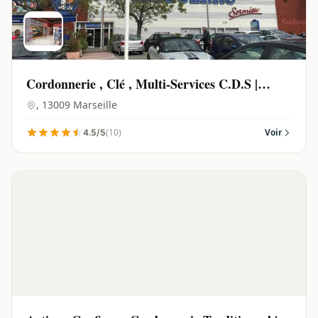
Cordonnerie , Clé , Multi-Services C.D.S |
Marseille - 13009
, 13009 Marseille
(10)
Voir
4.5/5