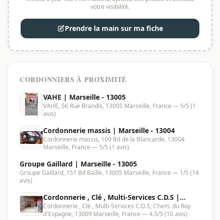
votre visibilité.
Prendre la main sur ma fiche
CORDONNIERS À PROXIMITÉ
VAHE | Marseille - 13005
VAHE, 56 Rue Brandis, 13005 Marseille, France — 5/5 (1
avis)
Cordonnerie massis | Marseille - 13004
Cordonnerie massis, 109 Bd de la Blancarde, 13004
Marseille, France — 5/5 (1 avis)
Groupe Gaillard | Marseille - 13005
Groupe Gaillard, 151 Bd Baille, 13005 Marseille, France — 1/5 (14
avis)
Cordonnerie , Clé , Multi-Services C.D.S |
Cordonnerie , Clé , Multi-Services C.D.S, Chem. du Roy
Marseille - 13009
d'Espagne, 13009 Marseille, France — 4.5/5 (10 avis)