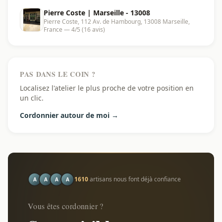
Pierre Coste | Marseille - 13008
Pierre Coste, 112 Av. de Hambourg, 13008 Marseille,
France — 4/5 (16 avis)
PAS DANS LE COIN ?
Localisez l'atelier le plus proche de votre position en
un clic.
Cordonnier autour de moi →
1610
artisans nous font déjà confiance
A
A
A
A
Vous êtes cordonnier ?