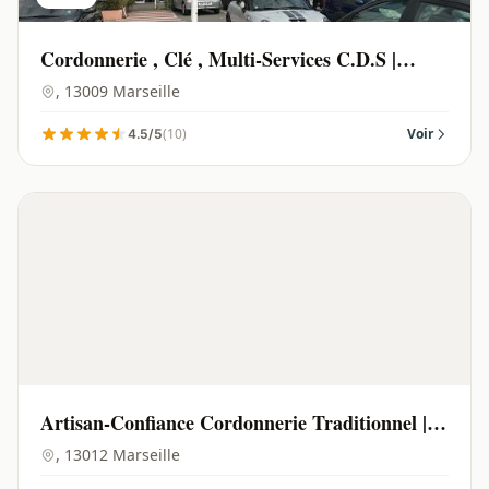
Cordonnerie , Clé , Multi-Services C.D.S |
Marseille - 13009
, 13009 Marseille
(10)
Voir
4.5/5
Artisan-Confiance Cordonnerie Traditionnel |
Marseille - 13012
, 13012 Marseille