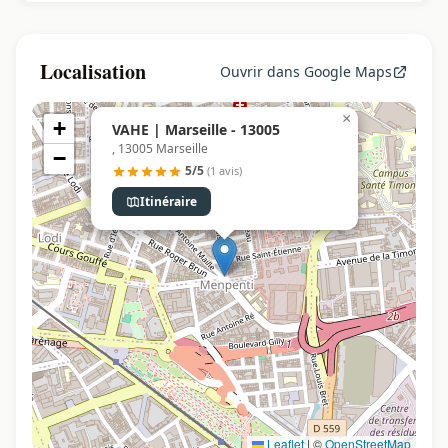
Localisation
Ouvrir dans Google Maps
×
+
VAHE | Marseille - 13005
, 13005 Marseille
−
5/5
(1 avis)
Itinéraire
Leaflet
|
©
OpenStreetMap