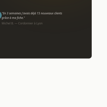
"En 3 semaines j'avais déjà 15 nouveaux clients
grâce à ma fiche."
Michel B. — Cordonnier à Lyon