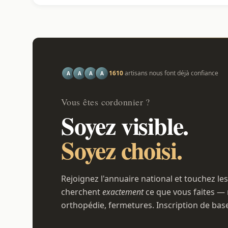
1610
artisans nous font déjà confiance
A
A
A
A
Vous êtes cordonnier ?
Soyez visible.
Soyez choisi.
Rejoignez l'annuaire national et touchez les
cherchent
exactement
ce que vous faites — 
orthopédie, fermetures. Inscription de bas