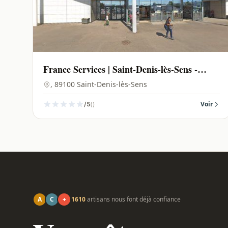
France Services | Saint-Denis-lès-Sens -
89100
, 89100 Saint-Denis-lès-Sens
()
Voir
/5
A
C
+
1610
artisans nous font déjà confiance