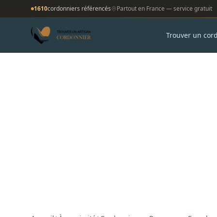
1610
cordonniers référencés
Partout en France — service gratuit
Trouver un cor