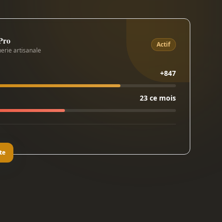
 Pro
Actif
erie artisanale
+847
23 ce mois
te