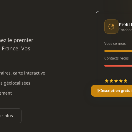
Profil
Cordonn
nez le premier
Vues ce mois
n France. Vos
Contacts reçus
aires, carte interactive
es géolocalisées
Inscription gratui
gement
ir plus