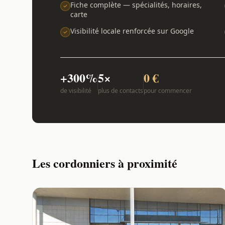
Fiche complète — spécialités, horaires,
carte
Visibilité locale renforcée sur Google
+300%
5×
0 €
de visibilité
plus de contacts
pour commencer
Les cordonniers à proximité