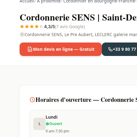
Accueil
/
À proximité
/
Cordonnier en Bourgogne-Franche
Cordonnerie SENS | Saint-Den
(7 avis Google)
4,3/5
Cordonnerie SENS, Le Pre Aubert, LECLERC galerie m
Mon devis en ligne — Gratuit
+33 9 80 77
Horaires d'ouverture — Cordonnerie S
Lundi
L
Ouvert
9 am-7:30 pm