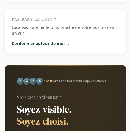
PAS DANS LE COIN ?
Localisez l'atelier le plus proche de votre position en
un clic.
Cordonnier autour de moi →
1610
artisans nous font déjà confiance
A
A
A
A
Vous êtes cordonnier ?
Soyez visible.
Soyez choisi.