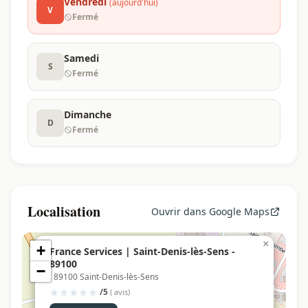
Vendredi
(aujourd'hui)
V
Fermé
Samedi
S
Fermé
Dimanche
D
Fermé
Localisation
Ouvrir dans Google Maps
×
+
France Services | Saint-Denis-lès-Sens -
89100
−
, 89100 Saint-Denis-lès-Sens
/5
( avis)