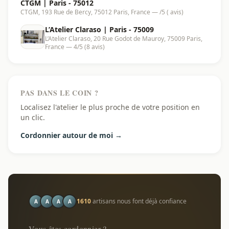
CTGM | Paris - 75012
CTGM, 193 Rue de Bercy, 75012 Paris, France — /5 ( avis)
L’Atelier Claraso | Paris - 75009
L’Atelier Claraso, 20 Rue Godot de Mauroy, 75009 Paris,
France — 4/5 (8 avis)
PAS DANS LE COIN ?
Localisez l'atelier le plus proche de votre position en
un clic.
Cordonnier autour de moi →
1610
artisans nous font déjà confiance
A
A
A
A
Vous êtes cordonnier ?