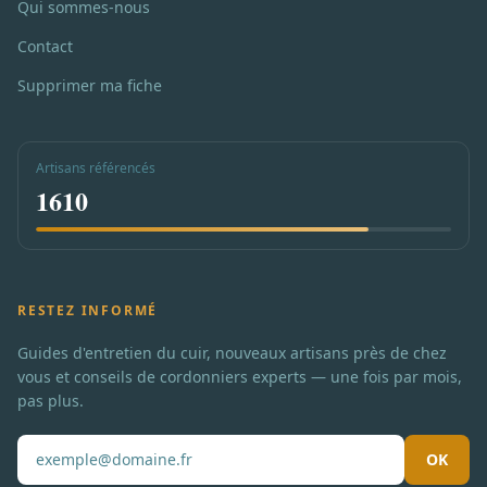
Qui sommes-nous
Contact
Supprimer ma fiche
Artisans référencés
1610
RESTEZ INFORMÉ
Guides d'entretien du cuir, nouveaux artisans près de chez
vous et conseils de cordonniers experts — une fois par mois,
pas plus.
OK