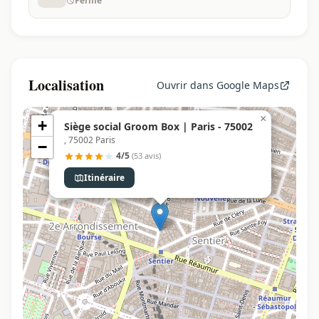
Fermé
Localisation
Ouvrir dans Google Maps
×
+
Siège social Groom Box | Paris - 75002
, 75002 Paris
−
4/5
(53 avis)
Itinéraire