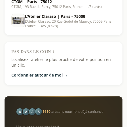
CTGM | Paris - 75012
CTGM, 193 Rue de Bercy, 75012 Paris, France — /5 ( avis)
L’Atelier Claraso | Paris - 75009
L’Atelier Claraso, 20 Rue Godot de Mauroy, 75009 Paris,
France — 4/5 (8 avis)
PAS DANS LE COIN ?
Localisez l'atelier le plus proche de votre position en
un clic.
Cordonnier autour de moi →
1610
artisans nous font déjà confiance
A
A
A
A
Vous êtes cordonnier ?