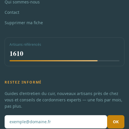
Qui sommes-nous
Contact
Supprimer ma fiche
Artisans référencés
1610
RESTEZ INFORMÉ
Guides d'entretien du cuir, nouveaux artisans près de chez
vous et conseils de cordonniers experts — une fois par mois,
pas plus.
OK