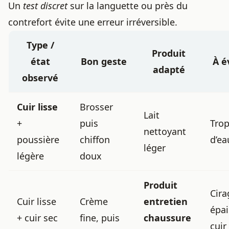
Un
test discret
sur la languette ou près du
contrefort évite une erreur irréversible.
Type /
Produit
état
Bon geste
À é
adapté
observé
Cuir lisse
Brosser
Lait
+
puis
Tro
nettoyant
poussière
chiffon
d’ea
léger
légère
doux
Produit
Cira
Cuir lisse
Crème
entretien
épai
+ cuir sec
fine, puis
chaussure
cuir