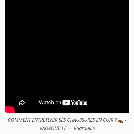
COMMENT ENTRETENIR SES CHAUSSURES EN CUIR ? 👞 -
VADROUILLE — Vadrouille