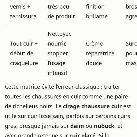
vernis +
très peu
finition
bro
ternissure
de produit
brillante
agre
Nettoyer,
Tout cuir +
nourrir,
Crème
Surc
début de
stopper
réparatrice
pou
craquelure
l’usage
douce
mas
intensif
Cette matrice évite l’erreur classique : traiter
toutes les chaussures en cuir comme une paire
de richelieus noirs. Le
cirage chaussure cuir
est
utile sur cuir lisse sain, parfois sur certains cuirs
gras, presque jamais sur
daim
ou
nubuck
, et
avec grande retenue sur
cuir glacé
. Si la