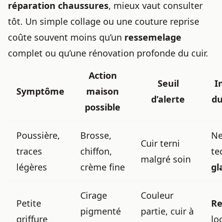
réparation chaussures
, mieux vaut consulter
tôt. Un simple collage ou une couture reprise
coûte souvent moins qu’un
ressemelage
complet ou qu’une rénovation profonde du cuir.
Action
Seuil
I
Symptôme
maison
d’alerte
du
possible
Poussière,
Brosse,
Ne
Cuir terni
traces
chiffon,
te
malgré soin
légères
crème fine
gl
Cirage
Couleur
Petite
Re
pigmenté
partie, cuir à
griffure
lo