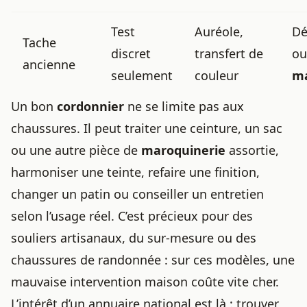
Test
Auréole,
Dé
Tache
discret
transfert de
ou
ancienne
seulement
couleur
ma
Un bon
cordonnier
ne se limite pas aux
chaussures. Il peut traiter une ceinture, un sac
ou une autre pièce de
maroquinerie
assortie,
harmoniser une teinte, refaire une finition,
changer un patin ou conseiller un entretien
selon l’usage réel. C’est précieux pour des
souliers artisanaux, du sur-mesure ou des
chaussures de randonnée : sur ces modèles, une
mauvaise intervention maison coûte vite cher.
L’intérêt d’un annuaire national est là : trouver