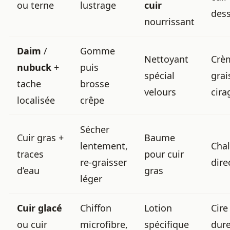
ou terne
lustrage
cuir
des
nourrissant
Daim
/
Gomme
Nettoyant
Crè
nubuck
+
puis
spécial
grai
tache
brosse
velours
cira
localisée
crêpe
Sécher
Cuir gras +
Baume
lentement,
Cha
traces
pour cuir
re-graisser
dire
d’eau
gras
léger
Cuir glacé
Chiffon
Lotion
Cire
ou cuir
microfibre,
spécifique
dure