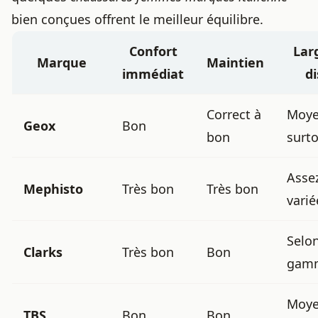
bien conçues offrent le meilleur équilibre.
Confort
Lar
Marque
Maintien
immédiat
d
Correct à
Moye
Geox
Bon
bon
surt
Asse
Mephisto
Très bon
Très bon
varié
Selo
Clarks
Très bon
Bon
gam
Moye
TBS
Bon
Bon