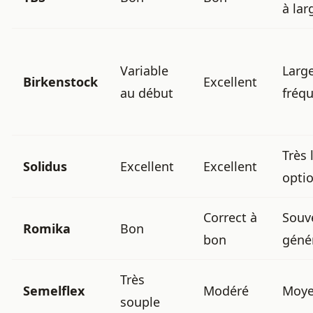
à lar
Variable
Larg
Birkenstock
Excellent
au début
fréq
Très 
Solidus
Excellent
Excellent
opti
Correct à
Souv
Romika
Bon
bon
géné
Très
Semelflex
Modéré
Moye
souple