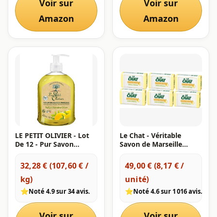
Voir sur
Voir sur
neutre pour la peau
France - 500ml
Amazon
Amazon
LE PETIT OLIVIER - Lot
Le Chat - Véritable
De 12 - Pur Savon
Savon de Marseille
Liquide De Marseille -
Solide - Douceur
Parfum Verveine Citron
Glycérinée - Testé
32,28 € (107,60 € /
49,00 € (8,17 € /
De La Région De Grasse
dermatologiquement -
kg)
unité)
- Nettoie La Peau En
Sans Paraben -Pack de 6
Douceur - 95% D'Origine
savons de 100 g
⭐
⭐
Noté 4.9 sur 34 avis.
Noté 4.6 sur 1 016 avis.
Naturelle - Fabriqué En
France - 300 ml
Voir sur
Voir sur