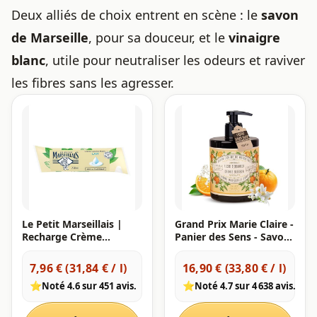
Deux alliés de choix entrent en scène : le
savon
de Marseille
, pour sa douceur, et le
vinaigre
blanc
, utile pour neutraliser les odeurs et raviver
les fibres sans les agresser.
Le Petit Marseillais |
Grand Prix Marie Claire -
Recharge Crème
Panier des Sens - Savon
Lavante Mains Lait
de Marseille Liquide
(berlingot de 250 ml) –
Fleur d'Oranger - Savon
7,96 € (31,84 € / l)
16,90 € (33,80 € / l)
Recharge savon liquide
Liquide Mains - avec
⭐
⭐
Noté 4.6 sur 451 avis.
Noté 4.7 sur 4 638 avis.
avec 92 % d'ingrédients
Huile d'Olive et Coco -
d'origine naturelle –
96% d'Ingrédients
Savon mains au pH
Naturels - Fabriqué en