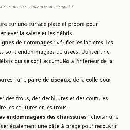
nnerie pour les chaussures pour enfant ?
ure sur une surface plate et propre pour
enlever la saleté et les débris.
 signes de dommages :
vérifier les lanières, les
lles sont endommagées ou usées. Utiliser une
débris qui se sont accumulés à l'intérieur de la
sures :
une
paire de ciseaux,
de la
colle
pour
r des trous, des déchirures et des coutures
dre les coutures et les trous.
parties endommagées des chaussures
: choisir une
liser également une pâte à cirage pour recouvrir