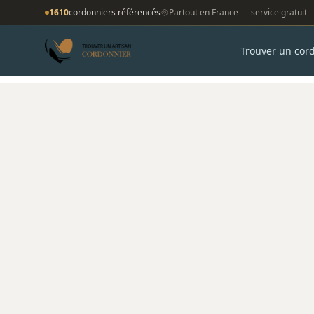
1610
cordonniers référencés
Partout en France — service gratuit
Trouver un cor