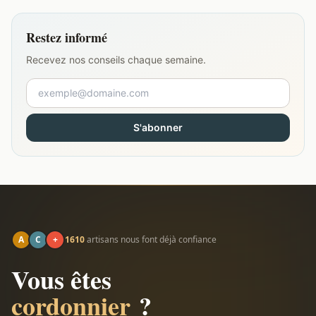
Restez informé
Recevez nos conseils chaque semaine.
S'abonner
A
C
+
1610
artisans nous font déjà confiance
Vous êtes
cordonnier
?