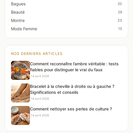
Bagues
20
Beauté
29
Montre
23
Mode Femme
15
NOS DERNIERS ARTICLES
Comment reconnaître l’ambre véritable : tests
fiables pour distinguer le vrai du faux
·
14 avril 2026
Bracelet à la cheville à droite ou à gauche ?
Significations et conseils
·
14 avril 2026
Comment nettoyer ses perles de culture ?
·
14 avril 2026