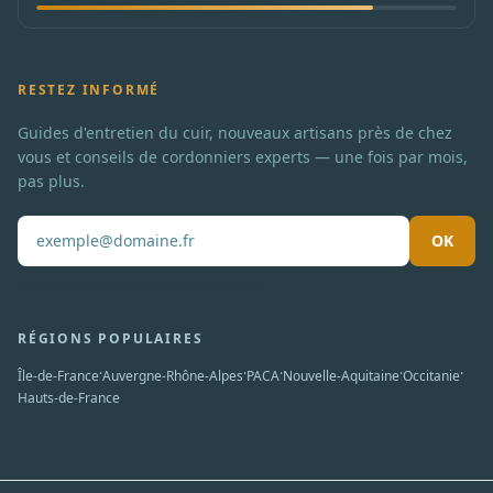
RESTEZ INFORMÉ
Guides d'entretien du cuir, nouveaux artisans près de chez
vous et conseils de cordonniers experts — une fois par mois,
pas plus.
OK
Pas de spam. Désabonnement en un clic.
RÉGIONS POPULAIRES
·
·
·
·
·
Île-de-France
Auvergne-Rhône-Alpes
PACA
Nouvelle-Aquitaine
Occitanie
Hauts-de-France