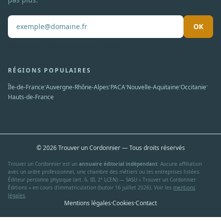
OK
Pas de spam. Désabonnement en un clic.
RÉGIONS POPULAIRES
·
·
·
·
·
Île-de-France
Auvergne-Rhône-Alpes
PACA
Nouvelle-Aquitaine
Occitanie
Hauts-de-France
© 2026 Trouver un Cordonnier — Tous droits réservés
Trouver un Cordonnier est un
annuaire éditorial indépendant
. Aucune affiliation
avec un ordre professionnel, une chambre des métiers ou les entreprises listées.
Éditeur personne physique (art. 6, III, 2° LCEN) — SASU « Trouver un Cordonnier
Éditions » en cours d'immatriculation (butoir 16 juillet 2026). Voir les
mentions
légales
.
Mentions légales
·
Cookies
·
Contact