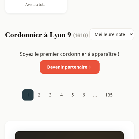
Avis au total
Cordonnier à Lyon 9
(1610)
Soyez le premier cordonnier à apparaître !
Devenir partenaire
…
1
2
3
4
5
6
135