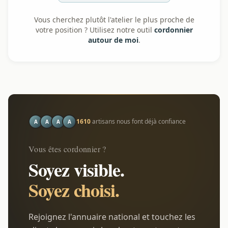
Vous cherchez plutôt l'atelier le plus proche de
votre position ? Utilisez notre outil
cordonnier
autour de moi
.
1610
artisans nous font déjà confiance
A
A
A
A
Vous êtes cordonnier ?
Soyez visible.
Soyez choisi.
Rejoignez l'annuaire national et touchez les